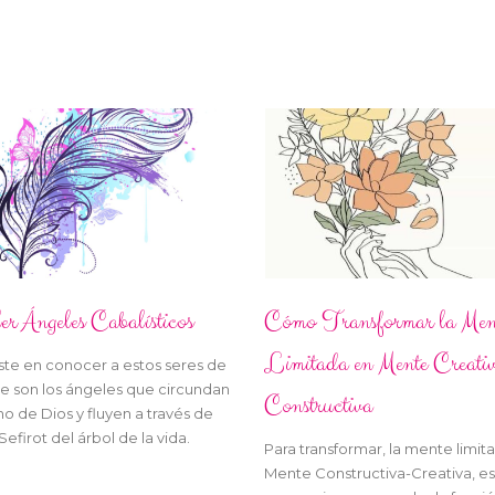
er Ángeles Cabalísticos
Cómo Transformar la Men
Limitada en Mente Creati
ste en conocer a estos seres de
ue son los ángeles que circundan
Constructiva
no de Dios y fluyen a través de
 Sefirot del árbol de la vida.
Para transformar, la mente limit
Mente Constructiva-Creativa, es