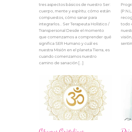
tres aspectos básicos de nuestro Ser:
Progr
cuerpo, mente y espíritu; cómo están
(P.N.L
compuestos, cómo sanar para
recog
integrarlos… Ser Terapeuta Holístico /
todo 
Transpersonal Desde el momento
nuest
que comenzamos a comprender qué
visión
significa SER Humano y cuál es
senti
nuestra Misión en el planeta Tierra, es
cuando comenzamos nuestro
camino de sanación […]
Chacras Cristalinos
Psic