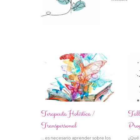
Terapeuta Holística /
Tall
Transpersonal
Prog
… es necesario aprender sobre los
¿Qué 