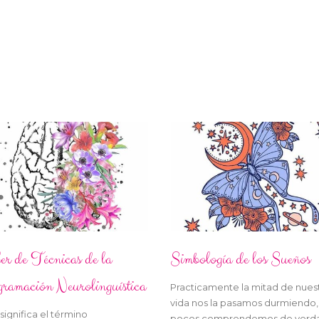
er de Técnicas de la
Simbología de los Sueños
ramación Neurolinguística
Practicamente la mitad de nues
vida nos la pasamos durmiendo,
significa el término
pocos comprendemos de verda