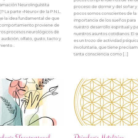
amación Neurolinguístita
proceso de dormir y del soñar y
.)? La parte «Neuro» de la P.N.L.
pocos somos conscientes de la
e la idea fundamental de que
importancia de los sueños para
comportamiento proviene de
nuestro desarrollo espiritual y p
ros procesos neurológicos de
nuestros asuntos cotidianos. El 
, audición, olfato, gusto, tacto y
es un trozo de actividad psíquic
miento…
involuntaria, que tiene precisa
tanta consciencia como […]
ología Transpersonal
Psicología Metafísica