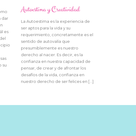
Autoestima y Creatividad
como
a dar
La Autoestima es la experiencia de
én
ser aptos para la vida y su
ál es
requerimiento, concretamente es el
 del
sentido de autovalía que
ncipio
presumiblemente es nuestro
derecho al nacer. Es decir, es la
usas
confianza en nuestra capacidad de
o su
pensar, de crear y de afrontar los
]
desafíos de la vida, confianza en
nuestro derecho de ser felices en […]