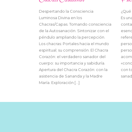
Despertando la Consciencia
¿Qué 
Luminosa Divina en los
Es un
Chacras/Capas. Tomando consciencia
conta
de la Autosanación. Sintonizar con el
esenc
péndulo ampliando la percepción.
refere
Los chacras: Portales hacia el mundo
perso
espiritual; su comprensión. El Chacra
perso
Corazón: el verdadero sanador del
acomp
cuerpo: su importancia y sabiduría.
«cono
Apertura del Chacra Corazón: con la
con t
asistencia de Sananda y la Madre
sanad
María. Exploración […]