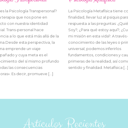
es la Psicología Transpersonal?
La Psicología Metafísica tiene 
a terapia que nos pone en
finalidad, llevar luz al psiquis par
cto con nuestra identidad
respuesta a las preguntas: ¿Qui
ial. Trans-personal hace
Soy?, ¿Para qué estoy aquí?, ¿Cu
ncia a lo que está más allá de la
mi misión en esta vida?. A través
na.Desde esta perspectiva, la
conocimiento de las leyes o pri
na emprende un viaje
universal, podemos inferirlos
añado y cuya meta es el
fundamentos, condiciones y ca
cimiento del sí mismo profundo
primeras de la realidad, así com
odas las consecuencias
sentido y finalidad. Metafísica […
oras». Es decir, promueve […]
Artículos Recientes